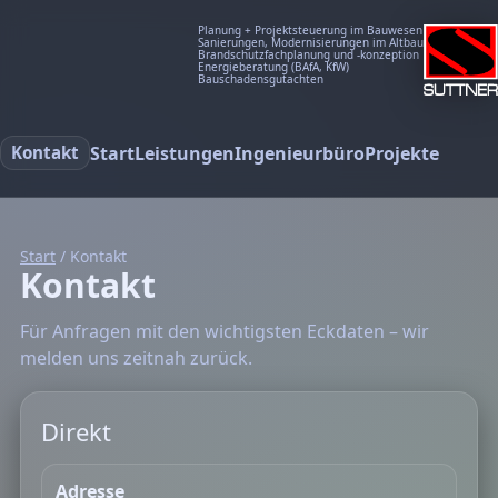
Planung + Projektsteuerung im Bauwesen
Sanierungen, Modernisierungen im Altbau
Brandschutzfachplanung und -konzeption
Energieberatung (BAfA, KfW)
Bauschadensgutachten
Start
Leistungen
Ingenieurbüro
Projekte
Kontakt
Start
/ Kontakt
Kontakt
Für Anfragen mit den wichtigsten Eckdaten – wir
melden uns zeitnah zurück.
Direkt
Adresse